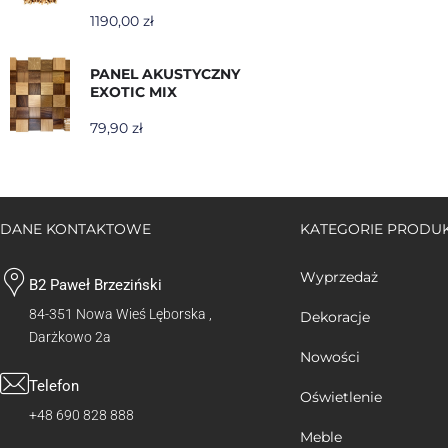
1190,00
zł
PANEL AKUSTYCZNY
EXOTIC MIX
79,90
zł
DANE KONTAKTOWE
KATEGORIE PROD
Wyprzedaż
B2 Paweł Brzeziński
84-351 Nowa Wieś Lęborska ,
Dekoracje
Darżkowo 2a
Nowości
Telefon
Oświetlenie
+48 690 828 888
Meble