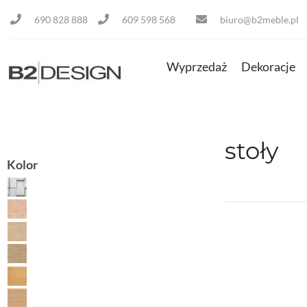
690 828 888
609 598 568
biuro@b2meble.pl
Wyprzedaż
Dekoracje
stoły
Kolor