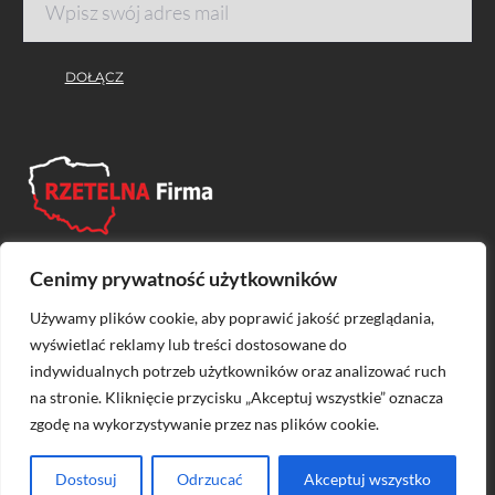
DOŁĄCZ
Cenimy prywatność użytkowników
Używamy plików cookie, aby poprawić jakość przeglądania,
wyświetlać reklamy lub treści dostosowane do
indywidualnych potrzeb użytkowników oraz analizować ruch
B2design | biuro@b2meble.pl | 690 828 888 | 84-351
na stronie. Kliknięcie przycisku „Akceptuj wszystkie” oznacza
zgodę na wykorzystywanie przez nas plików cookie.
Nowa Wieś Lęborska, Darżkowo 2a
© 2024 b2design.pl All Rights Reserved. Deisgn by vinao.pl
Dostosuj
Odrzucać
Akceptuj wszystko