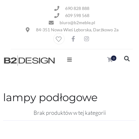
690 828 888
609 598 568
biuro@b2meble.pl
84-351 Nowa Wieś Lęborska, Darżkowo 2a
0
lampy podłogowe
Brak produktów w tej kategorii