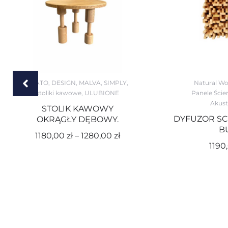
ABATO
,
DESIGN
,
MALVA
,
SIMPLY
,
Natural Wo
stoliki kawowe
,
ULUBIONE
Panele Ście
Akust
STOLIK KAWOWY
DYFUZOR SC
OKRĄGŁY DĘBOWY.
B
1180,00
zł
–
1280,00
zł
1190