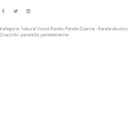
Kategorie:
Natural Wood Panels
,
Panele Ścienne - Panele Akusty
Znaczniki:
panele3d
,
paneleścienne