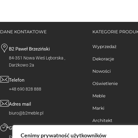
DANE KONTAKTOWE
KATEGORIE PROD
Wyprzedaż
B2 Paweł Brzeziński
84-351 Nowa Wieś Lęborska ,
Dekoracje
Darżkowo 2a
Nowości
Telefon
Oświetlenie
+48 690 828 888
Meble
Adres mail
Marki
biuro@b2meble.pl
Architekt
Godziny pracy
Na zamówienie
Cenimy prywatność użytkowników
Poniedziałek - sobota: 08:00 - 16:00