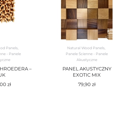
od Panels
,
Natural Wood Panels
,
nne - Panele
Panele Ścienne - Panele
yczne
Akustyczne
HROEDERA –
PANEL AKUSTYCZNY
UK
EXOTIC MIX
,00
zł
79,90
zł