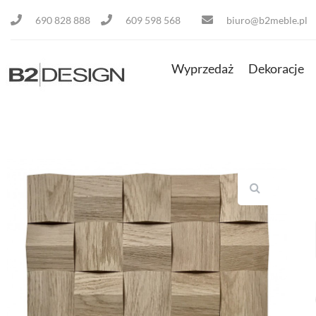
690 828 888
609 598 568
biuro@b2meble.pl
Wyprzedaż
Dekoracje