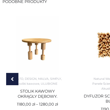
PODOBNE PRODUKTY
ABATO
,
DESIGN
,
MALVA
,
SIMPLY
,
Natural Wo
stoliki kawowe
,
ULUBIONE
Panele Ście
Akust
STOLIK KAWOWY
DYFUZOR SC
OKRĄGŁY DĘBOWY.
B
1180,00
zł
–
1280,00
zł
1190