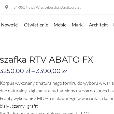
84-351 Nowa Wieś Lęborska, Darżkowo 2a
Nowości
Oświetlenie
Meble
Marki
Architekt
szafka RTV ABATO FX
3250,00
zł
–
3390,00
zł
Korpus wykonany z naturalnego forniru do wyboru w waria
dąb naturalny , dąb naturalny barwiony na czarno , orzech
Fronty wykonane z MDF-u malowanego w wariantach kolor
biały , czarny , grafit
Szuflady otwierane na dotyk systemem TIP-ON.