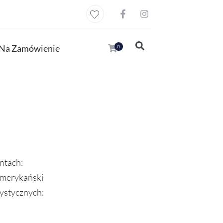
Na Zamówienie
0
ntach:
 amerykański
ystycznych: