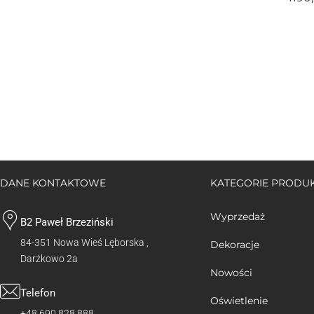
DANE KONTAKTOWE
KATEGORIE PROD
Wyprzedaż
B2 Paweł Brzeziński
84-351 Nowa Wieś Lęborska ,
Dekoracje
Darżkowo 2a
Nowości
Telefon
Oświetlenie
+48 690 828 888