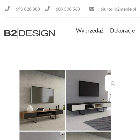
690 828 888
609 598 568
biuro@b2meble.pl
Wyprzedaż
Dekoracje