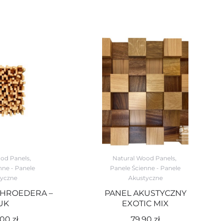
od Panels
,
Natural Wood Panels
,
nne - Panele
Panele Ścienne - Panele
yczne
Akustyczne
HROEDERA –
PANEL AKUSTYCZNY
UK
EXOTIC MIX
,00
zł
79,90
zł